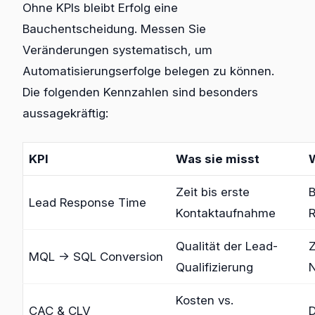
Ohne KPIs bleibt Erfolg eine
Bauchentscheidung. Messen Sie
Veränderungen systematisch, um
Automatisierungserfolge belegen zu können.
Die folgenden Kennzahlen sind besonders
aussagekräftig:
KPI
Was sie misst
Zeit bis erste
B
Lead Response Time
Kontaktaufnahme
R
Qualität der Lead-
Z
MQL → SQL Conversion
Qualifizierung
N
Kosten vs.
CAC & CLV
D