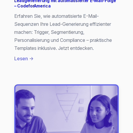
Leadgenerierung mit automatisierter E-Mail-Folge
– CodeforAmerica
Erfahren Sie, wie automatisierte E-Mail-
Sequenzen Ihre Lead-Generierung effizienter
machen: Trigger, Segmentierung,
Personalisierung und Compliance – praktische
Templates inklusive. Jetzt entdecken.
:
Lesen →
Leadgenerierung
mit
automatisierter
E-
Mail-
Folge
–
CodeforAmerica