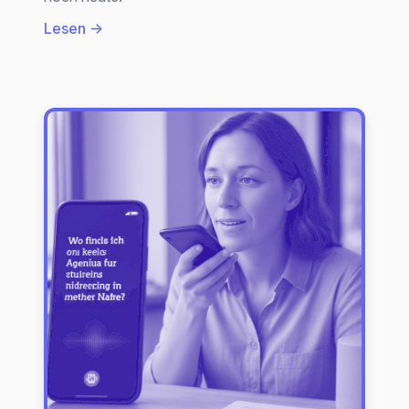
:
Lesen →
Datengetriebene
Marketing-
Entscheidungen
im
Unternehmen