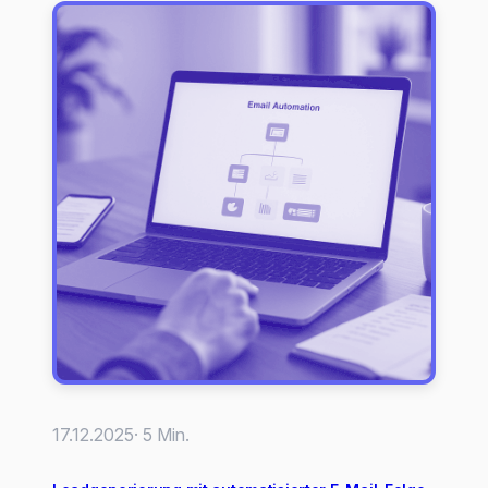
Sitzung:
Ablauf
und
erste
Schritte
17.12.2025
· 5 Min.